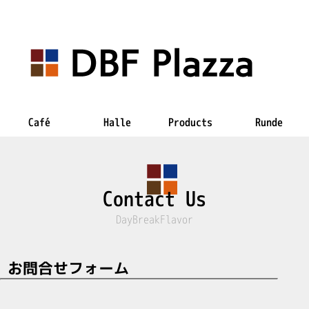
Café
Halle
Products
Runde
Contact Us
DayBreakFlavor
お問合せフォーム