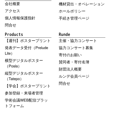
会社概要
機材貸出・オペレーション
アクセス
ホールポリシー
個人情報保護指針
手続き管理ページ
問合せ
Products
Runde
【週刊】ポスタープリント
主催・協力コンサート
発表データ受付（Prelude
協力コンサート募集
Lite）
寄付のお願い
横型デジタルポスター
賛同者・寄付名簿
（Posla）
財団法人概要
縦型デジタルポスター
ルンデ会員ページ
（Tatepo）
問合せ
【学会】ポスタープリント
参加登録・来場者管理
学術会議WEB配信プラッ
トフォーム