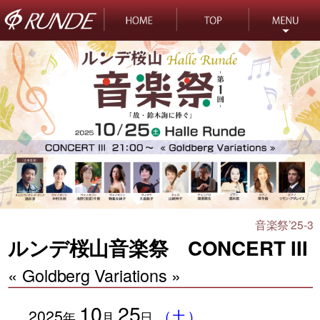
音楽祭’25-3
ルンデ桜山音楽祭 CONCERT III
« Goldberg Variations »
10
25
2025
（土）
年
月
日