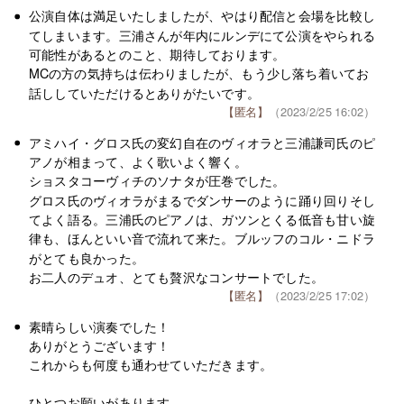
公演自体は満足いたしましたが、やはり配信と会場を比較し
てしまいます。三浦さんが年内にルンデにて公演をやられる
可能性があるとのこと、期待しております。
MCの方の気持ちは伝わりましたが、もう少し落ち着いてお
話ししていただけるとありがたいです。
【匿名】
（2023/2/25 16:02）
アミハイ・グロス氏の変幻自在のヴィオラと三浦謙司氏のピ
アノが相まって、よく歌いよく響く。
ショスタコーヴィチのソナタが圧巻でした。
グロス氏のヴィオラがまるでダンサーのように踊り回りそし
てよく語る。三浦氏のピアノは、ガツンとくる低音も甘い旋
律も、ほんといい音で流れて来た。ブルッフのコル・ニドラ
がとても良かった。
お二人のデュオ、とても贅沢なコンサートでした。
【匿名】
（2023/2/25 17:02）
素晴らしい演奏でした！
ありがとうございます！
これからも何度も通わせていただきます。
ひとつお願いがあります。