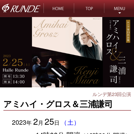
ルンデ第23回公演
アミハイ・グロス＆三浦謙司
2
25
2023
（土）
年
月
日